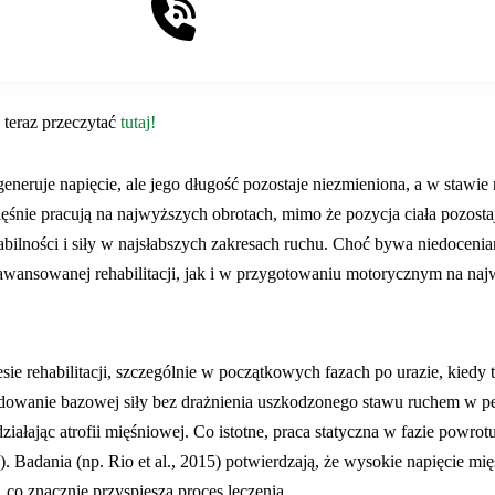
 teraz przeczytać
tutaj!
ń generuje napięcie, ale jego długość pozostaje niezmieniona, a w sta
ęśnie pracują na najwyższych obrotach, mimo że pozycja ciała pozostaj
bilności i siły w najsłabszych zakresach ruchu. Choć bywa niedocen
awansowanej rehabilitacji, jak i w przygotowaniu motorycznym na na
e rehabilitacji, szczególnie w początkowych fazach po urazie, kiedy 
dowanie bazowej siły bez drażnienia uszkodzonego stawu ruchem w p
łając atrofii mięśniowej. Co istotne, praca statyczna w fazie powrotu
. Badania (np. Rio et al., 2015) potwierdzają, że wysokie napięcie m
o znacznie przyspiesza proces leczenia.