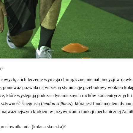
a?
ciowych, a ich leczenie wymaga chirurgicznej niemal precyzji w daw
, ponieważ pozwala na wczesną stymulację przebudowy włókien kolag
nające, które występują podczas dynamicznych ruchów koncentrycznych i 
 sztywność ścięgnistą (
tendon stiffness
), która jest fundamentem dyna
i najważniejszym krokiem w przywracaniu funkcji mechanicznej Achill
 prostownika uda (kolana skoczka)?