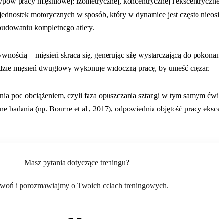
pów pracy mięśniowej: izometrycznej, koncentrycznej i ekscentryczne
jednostek motorycznych w sposób, który w dynamice jest często nieos
budowaniu kompletnego atlety.
ktywnością – mięsień skraca się, generując siłę wystarczającą do poko
gdzie mięsień dwugłowy wykonuje widoczną pracę, by unieść ciężar.
śnia pod obciążeniem, czyli faza opuszczania sztangi w tym samym ćwi
zne badania (np. Bourne et al., 2017), odpowiednia objętość pracy eksc
Masz pytania dotyczące treningu?
woń i porozmawiajmy o Twoich celach treningowych.