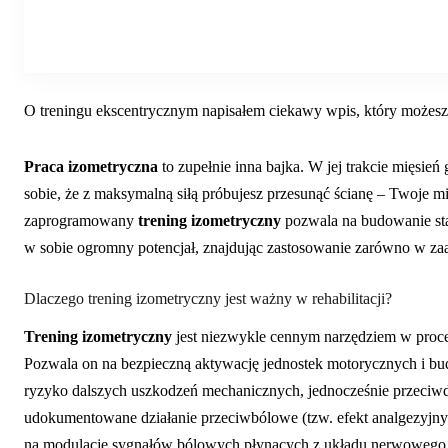
O treningu ekscentrycznym napisałem ciekawy wpis, który możesz
Praca izometryczna
to zupełnie inna bajka. W jej trakcie mięsie
sobie, że z maksymalną siłą próbujesz przesunąć ścianę – Twoje mi
zaprogramowany
trening izometryczny
pozwala na budowanie sta
w sobie ogromny potencjał, znajdując zastosowanie zarówno w za
Dlaczego trening izometryczny jest ważny w rehabilitacji?
Trening izometryczny
jest niezwykle cennym narzędziem w procesi
Pozwala on na bezpieczną aktywację jednostek motorycznych i bu
ryzyko dalszych uszkodzeń mechanicznych, jednocześnie przeciwdzia
udokumentowane działanie przeciwbólowe (tzw. efekt analgezyjny)
na modulację sygnałów bólowych płynących z układu nerwowego, c