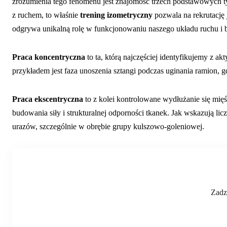
zrozumienia tego fenomenu jest znajomość trzech podstawowych ty
z ruchem, to właśnie
trening izometryczny
pozwala na rekrutację 
odgrywa unikalną rolę w funkcjonowaniu naszego układu ruchu i 
Praca koncentryczna
to ta, którą najczęściej identyfikujemy z a
przykładem jest faza unoszenia sztangi podczas uginania ramion, 
Praca ekscentryczna
to z kolei kontrolowane wydłużanie się mię
budowania siły i strukturalnej odporności tkanek. Jak wskazują lic
urazów, szczególnie w obrębie grupy kulszowo-goleniowej.
Zadz