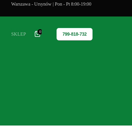
Warszawa - Ursynów | Pon - Pt 8:00-19:00
0
SKLEP
799-818-732