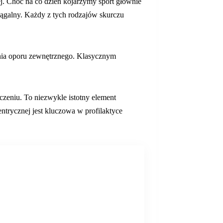
j. Choć na co dzień kojarzymy sport głównie
iągalny. Każdy z tych rodzajów skurczu
nania oporu zewnętrznego. Klasycznym
czeniu. To niezwykle istotny element
entrycznej jest kluczowa w profilaktyce