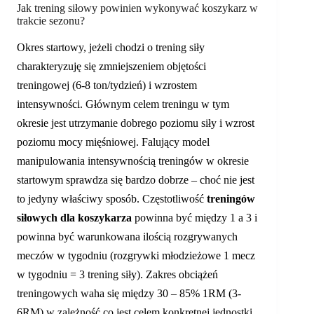
Jak trening siłowy powinien wykonywać koszykarz w
trakcie sezonu?
Okres startowy, jeżeli chodzi o trening siły
charakteryzuję się zmniejszeniem objętości
treningowej (6-8 ton/tydzień) i wzrostem
intensywności. Głównym celem treningu w tym
okresie jest utrzymanie dobrego poziomu siły i wzrost
poziomu mocy mięśniowej. Falujący model
manipulowania intensywnością treningów w okresie
startowym sprawdza się bardzo dobrze – choć nie jest
to jedyny właściwy sposób. Częstotliwość
treningów
siłowych dla koszykarza
powinna być między 1 a 3 i
powinna być warunkowana ilością rozgrywanych
meczów w tygodniu (rozgrywki młodzieżowe 1 mecz
w tygodniu = 3 trening siły). Zakres obciążeń
treningowych waha się między 30 – 85% 1RM (3-
6RM) w zależność co jest celem konkretnej jednostki